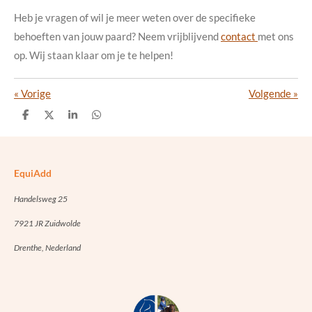
Heb je vragen of wil je meer weten over de specifieke
behoeften van jouw paard? Neem vrijblijvend
contact
met ons
op. Wij staan klaar om je te helpen!
«
Vorige
Volgende
»
D
D
S
D
e
e
h
e
l
e
a
l
e
l
r
e
n
e
n
EquiAdd
Handelsweg 25
7921 JR Zuidwolde
Drenthe, Nederland