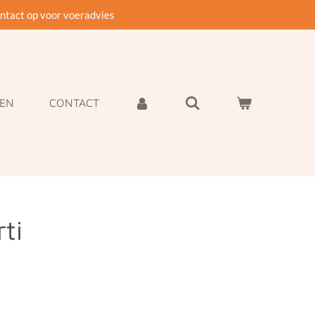
tact op voor voeradvies
GEN
CONTACT
ti