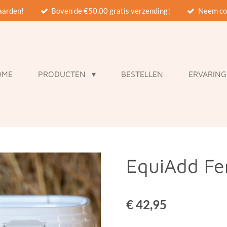
paarden!
Boven de €50,00 gratis verzending!
Neem con
OME
PRODUCTEN
BESTELLEN
ERVARIN
EquiAdd Fer
€ 42,95