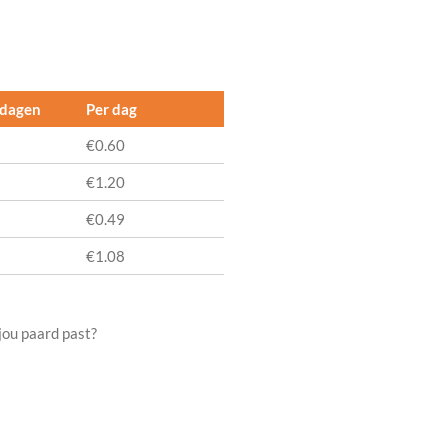
 dagen
Per dag
€0.60
€1.20
€0.49
€1.08
 jou paard past?